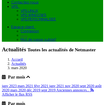
Contactez-nous
VPS
VPS LINUX
VPS WINDOWS
VPS PERSONNALISEE
Espace client
Connexion
-----
Mot de passe oublié?
Actualités
Toutes les actualités de Netmaster
Accueil
Actualités
mars 2020
Par mois
janv 2023
mars 2021
févr 2021
janv 2021
nov 2020
sept 2020
août
2020
mars 2020
déc 2019
sept 2019
Anciennes annonces...
Afficher le flux RSS
Par mois