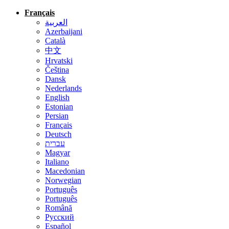
Français
العربية
Azerbaijani
Català
中文
Hrvatski
Čeština
Dansk
Nederlands
English
Estonian
Persian
Français
Deutsch
עברית
Magyar
Italiano
Macedonian
Norwegian
Português
Português
Română
Русский
Español