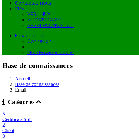
Contactez-nous
VPS
VPS LINUX
VPS WINDOWS
VPS PERSONNALISEE
Espace client
Connexion
-----
Mot de passe oublié?
Base de connaissances
Accueil
Base de connaissances
Email
Catégories
5
Certificats SSL
2
Client
3