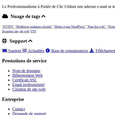
Le Professionnalisme à Portée de Clic Utiliser une adresse e-mail se 
Nuage de tags
"HTTPS"
"Meilleures pratiques sécurité"
"Mettre à jour WordPress"
"Pare-feu web".
"Prot
Securiser site
site web
VPS
Support
Support
Actualités
Base de connaissances
Télécharge
Prestations de service
Nom de domaine
Hébergement Web
Certificats SSL
Email professionnel
Création de site web
Entreprise
Contact
Demande de support