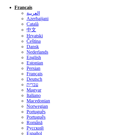
Français
العربية
Azerbaijani
Català
中文
Hrvatski
Čeština
Dansk
Nederlands
English
Estonian
Persian
Français
Deutsch
עברית
Magyar
Italiano
Macedonian
Norwegian
Português
Português
Română
Русский
Español