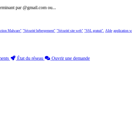
terminant par @gmail.com ou...
ection Malware"
"Sécurité hébergement"
"Sécurité site web"
"SSL gratuit".
AIde
application 
ments
État du réseau
Ouvrir une demande