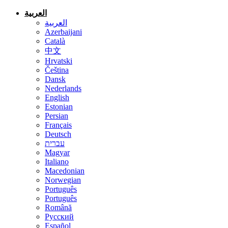
العربية
العربية
Azerbaijani
Català
中文
Hrvatski
Čeština
Dansk
Nederlands
English
Estonian
Persian
Français
Deutsch
עברית
Magyar
Italiano
Macedonian
Norwegian
Português
Português
Română
Русский
Español