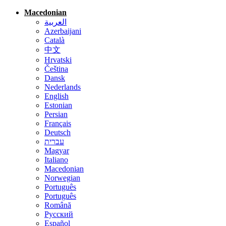
Macedonian
العربية
Azerbaijani
Català
中文
Hrvatski
Čeština
Dansk
Nederlands
English
Estonian
Persian
Français
Deutsch
עברית
Magyar
Italiano
Macedonian
Norwegian
Português
Português
Română
Русский
Español