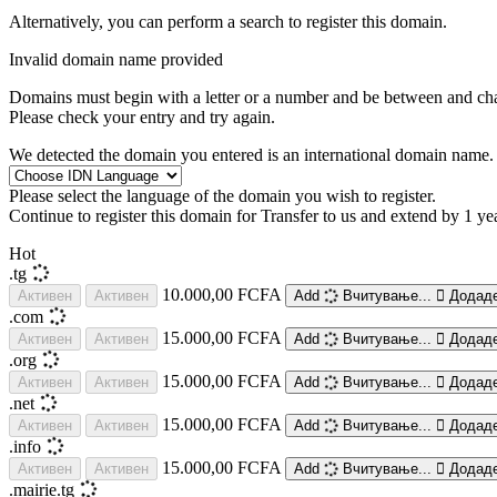
Alternatively, you can perform a search to register this domain.
Invalid domain name provided
Domains must begin with a letter or a number
and be between
and
ch
Please check your entry and try again.
We detected the domain you entered is an international domain name. 
Please select the language of the domain you wish to register.
Continue to register this domain for
Transfer to us and extend by 1 ye
Hot
.tg
10.000,00 FCFA
Активен
Активен
Add
Вчитување...
Додад
.com
15.000,00 FCFA
Активен
Активен
Add
Вчитување...
Додад
.org
15.000,00 FCFA
Активен
Активен
Add
Вчитување...
Додад
.net
15.000,00 FCFA
Активен
Активен
Add
Вчитување...
Додад
.info
15.000,00 FCFA
Активен
Активен
Add
Вчитување...
Додад
.mairie.tg