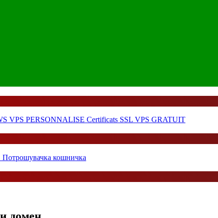
WS
VPS PERSONNALISE
Certificats SSL
VPS GRATUIT
Потрошувачка кошничка
ки домен