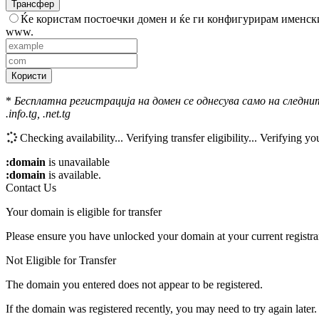
Трансфер
Ќе користам постоечки домен и ќе ги конфигурирам именск
www.
Користи
*
Бесплатна регистрација на домен се однесува само на следните екстенз
.info.tg, .net.tg
Checking availability...
Verifying transfer eligibility...
Verifying you
:domain
is unavailable
:domain
is available.
Contact Us
Your domain is eligible for transfer
Please ensure you have unlocked your domain at your current registra
Not Eligible for Transfer
The domain you entered does not appear to be registered.
If the domain was registered recently, you may need to try again later.