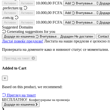
10.000,00 FCFA
Активен
Активен
Add
Вчитување...
Додад
.prefecture.tg
10.000,00 FCFA
Активен
Активен
Add
Вчитување...
Додад
.com.tg
10.000,00 FCFA
Активен
Активен
Add
Вчитување...
Додад
Suggested Domains
Generating suggestions for you
Додади во кошничка
Вчитување...
Додаден
Не достапен
Contact
Листај повеќе предлози!
Листата на наши предлози е целосно 
Проверката на домените како и нивниот статус се моментални. 
Преглед на тикет
Added to Cart
×
Based on this product, we recommend:
Преглед на тикет
БЕСПЛАТНО!
Конфигурирање на провизија
Додади во кошничка