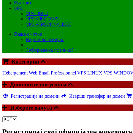
Контакт
VPS
VPS LINUX
VPS WINDOWS
VPS PERSONNALISEE
Ваша сметка
Најава на профил
-----
Заборавена лозинка?
Категории
Hébergement Web
Email Professionnel
VPS LINUX
VPS WINDO
Дополнителни услуги
Регистрација на домени
Изврши трансфер на домен
Изберете валута
Регистрирај свој официјален македонс