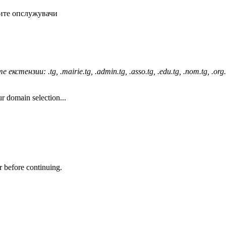
ите опслужувачи
ии: .tg, .mairie.tg, .admin.tg, .asso.tg, .edu.tg, .nom.tg, .org.tg, .tm
r domain selection...
r before continuing.