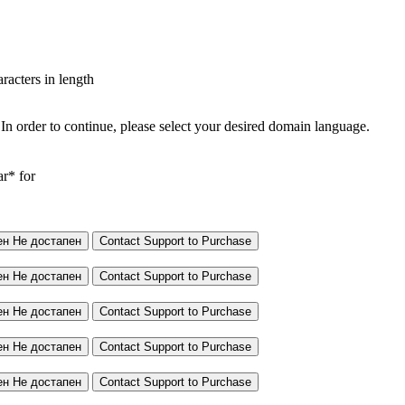
aracters in length
In order to continue, please select your desired domain language.
ar* for
ен
Не достапен
Contact Support to Purchase
ен
Не достапен
Contact Support to Purchase
ен
Не достапен
Contact Support to Purchase
ен
Не достапен
Contact Support to Purchase
ен
Не достапен
Contact Support to Purchase