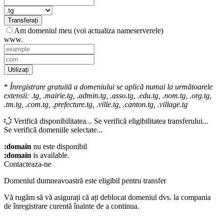
Transferați
Am domeniul meu (voi actualiza nameserverele)
www.
Utilizați
*
Înregistrare gratuită a domeniului se aplică numai la următoarele
extensii: .tg, .mairie.tg, .admin.tg, .asso.tg, .edu.tg, .nom.tg, .org.tg,
.tm.tg, .com.tg, .prefecture.tg, .ville.tg, .canton.tg, .village.tg
Verifică disponibilitatea...
Se verifică eligibilitatea transferului...
Se verifică domeniile selectate...
:domain
nu este disponibil
:domain
is available.
Contacteaza-ne
Domeniul dumneavoastră este eligibil pentru transfer
Vă rugăm să vă asigurați că ați deblocat domeniul dvs. la compania
de înregistrare curentă înainte de a continua.