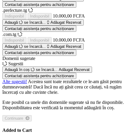
Contactați asistența pentru achiziționare
.prefecture.tg
10.000,00 FCFA
Indisponibil
Indisponibil
Adaugă
se încarcă...
Adăugat
Rezervat
Contactați asistența pentru achiziționare
.com.tg
10.000,00 FCFA
Indisponibil
Indisponibil
Adaugă
se încarcă...
Adăugat
Rezervat
Contactați asistența pentru achiziționare
Domenii sugerate
Sugestii
Adaugă în coș
se încarcă...
Adăugat
Rezervat
Contactați asistența pentru achiziționare
Alte sugestii!
Acestea sunt toate rezultatele ce le-am găsit pentru
dumneavoastră! Dacă încă nu ați găsit ceea ce căutați, vă rugăm
încercați cu alte cuvinte cheie.
Este posibil ca unele din domeniile sugerate să nu fie disponibile.
Disponibilitatea este verificată la momentul adăugării în coș.
Continuare
Added to Cart