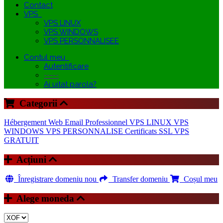
Contact
VPS
VPS LINUX
VPS WINDOWS
VPS PERSONNALISEE
Contul meu
Autentificare
-----
Ai uitat parola?
Categorii
Hébergement Web
Email Professionnel
VPS LINUX
VPS
WINDOWS
VPS PERSONNALISE
Certificats SSL
VPS
GRATUIT
Acțiuni
Înregistrare domeniu nou
Transfer domeniu
Coșul meu
Alege moneda