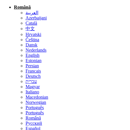
Română
العربية
Azerbaijani
Català
中文
Hrvatski
Čeština
Dansk
Nederlands
English
Estonian
Persian
Français
Deutsch
עברית
Magyar
Italiano
Macedonian
Norwegian
Português
Português
Română
Русский
Español