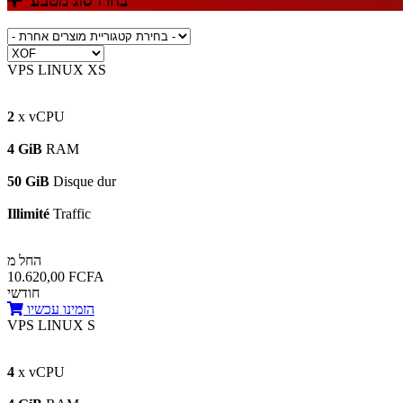
בחרו סוג מטבע
VPS LINUX XS
2
x vCPU
4 GiB
RAM
50 GiB
Disque dur
Illimité
Traffic
החל מ
10.620,00 FCFA
חודשי
הזמינו עכשיו
VPS LINUX S
4
x vCPU