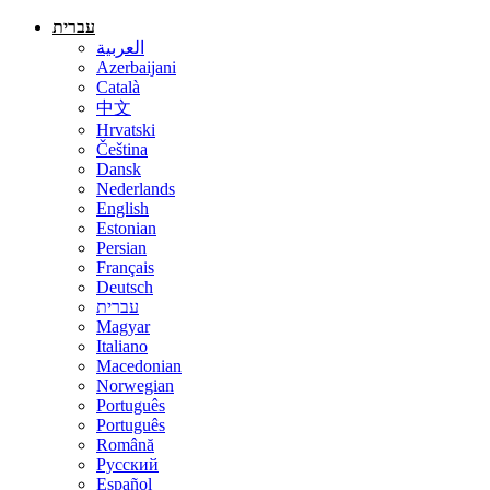
עברית
العربية
Azerbaijani
Català
中文
Hrvatski
Čeština
Dansk
Nederlands
English
Estonian
Persian
Français
Deutsch
עברית
Magyar
Italiano
Macedonian
Norwegian
Português
Português
Română
Русский
Español