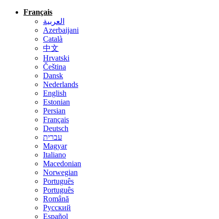
Français
العربية
Azerbaijani
Català
中文
Hrvatski
Čeština
Dansk
Nederlands
English
Estonian
Persian
Français
Deutsch
עברית
Magyar
Italiano
Macedonian
Norwegian
Português
Português
Română
Русский
Español