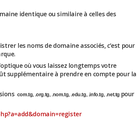
maine identique ou similaire à celles des
gistrer les noms de domaine associés, c’est pour
arque.
’optique où vous laissez longtemps votre
coût supplémentaire à prendre en compte pour la
nsions
pour
com.tg, .org.tg, .nom.tg, .edu.tg, .info.tg, .net.tg
.php?a=add&domain=register