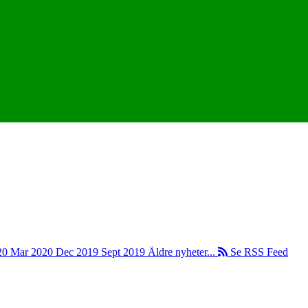
20
Mar 2020
Dec 2019
Sept 2019
Äldre nyheter...
Se RSS Feed