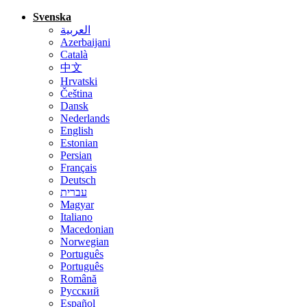
Svenska
العربية
Azerbaijani
Català
中文
Hrvatski
Čeština
Dansk
Nederlands
English
Estonian
Persian
Français
Deutsch
עברית
Magyar
Italiano
Macedonian
Norwegian
Português
Português
Română
Русский
Español