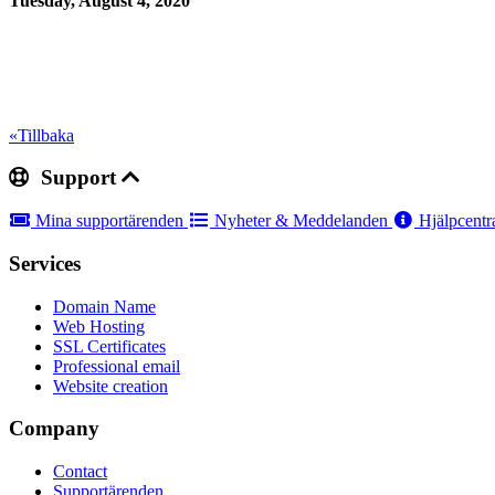
Tuesday, August 4, 2020
«Tillbaka
Support
Mina supportärenden
Nyheter & Meddelanden
Hjälpcentr
Services
Domain Name
Web Hosting
SSL Certificates
Professional email
Website creation
Company
Contact
Supportärenden