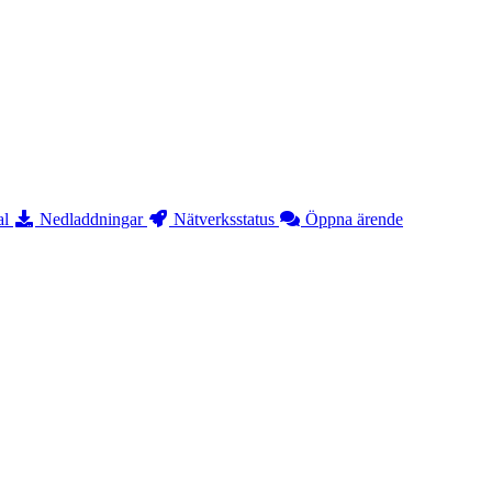
al
Nedladdningar
Nätverksstatus
Öppna ärende