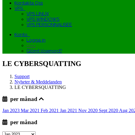
Kontakta Oss
VPS
VPS LINUX
VPS WINDOWS
VPS PERSONNALISEE
Konto
Logga in
-----
Glömt lösenord?
LE CYBERSQUATTING
Support
Nyheter & Meddelanden
LE CYBERSQUATTING
per månad
Jan 2023
Mar 2021
Feb 2021
Jan 2021
Nov 2020
Sept 2020
Aug 20
per månad