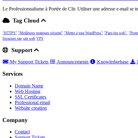
Le Professionnalisme à Portée de Clic Utiliser une adresse e-mail se 
Tag Cloud
"HTTPS"
"Meilleures pratiques sécurité"
"Mettre à jour WordPress"
"Pare-feu web".
"Prot
Securiser site
site web
VPS
Support
My Support Tickets
Announcements
Knowledgebase
Services
Domain Name
Web Hosting
SSL Certificates
Professional email
Website creation
Company
Contact
Support Tickets