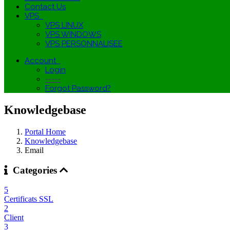
Contact Us
VPS
VPS LINUX
VPS WINDOWS
VPS PERSONNALISEE
Account
Login
-----
Forgot Password?
Knowledgebase
Portal Home
Knowledgebase
Email
Categories
5
Certificats SSL
2
Client
3