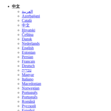
中文
العربية
Azerbaijani
Català
中文
Hrvatski
Čeština
Dansk
Nederlands
English
Estonian
Persian
Français
Deutsch
עברית
Magyar
Italiano
Macedonian
Norwegian
Português
Português
Română
Русский
Español