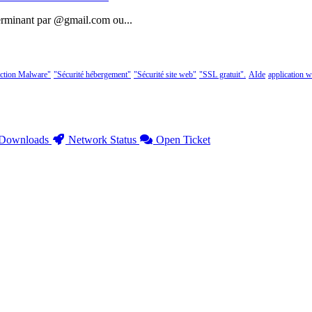
terminant par @gmail.com ou...
ection Malware"
"Sécurité hébergement"
"Sécurité site web"
"SSL gratuit".
AIde
application 
Downloads
Network Status
Open Ticket