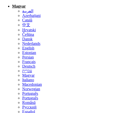
Magyar
العربية
Azerbaijani
Català
中文
Hrvatski
Čeština
Dansk
Nederlands
English
Estonian
Persian
Français
Deutsch
עברית
Magyar
Italiano
Macedonian
Norwegian
Português
Português
Română
Русский
Español