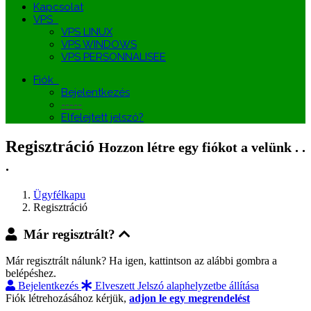
Kapcsolat
VPS
VPS LINUX
VPS WINDOWS
VPS PERSONNALISEE
Fiók
Bejelentkezés
-----
Elfelejtett jelszó?
Regisztráció
Hozzon létre egy fiókot a velünk . .
.
Ügyfélkapu
Regisztráció
Már regisztrált?
Már regisztrált nálunk? Ha igen, kattintson az alábbi gombra a
belépéshez.
Bejelentkezés
Elveszett Jelszó alaphelyzetbe állítása
Fiók létrehozásához kérjük,
adjon le egy megrendelést