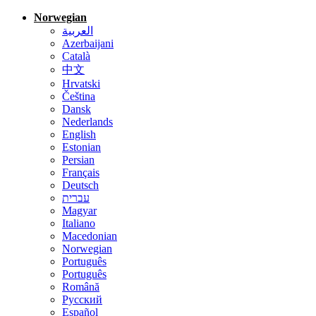
Norwegian
العربية
Azerbaijani
Català
中文
Hrvatski
Čeština
Dansk
Nederlands
English
Estonian
Persian
Français
Deutsch
עברית
Magyar
Italiano
Macedonian
Norwegian
Português
Português
Română
Русский
Español