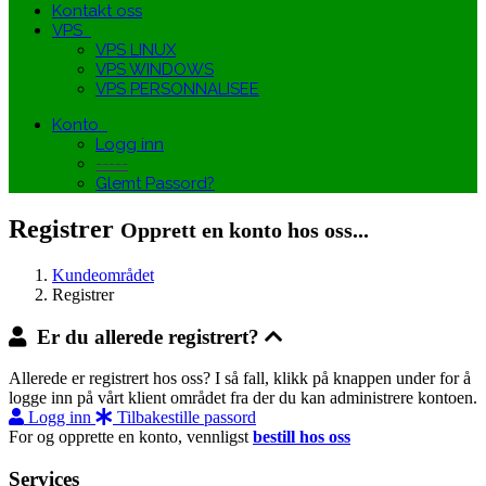
Kontakt oss
VPS
VPS LINUX
VPS WINDOWS
VPS PERSONNALISEE
Konto
Logg inn
-----
Glemt Passord?
Registrer
Opprett en konto hos oss...
Kundeområdet
Registrer
Er du allerede registrert?
Allerede er registrert hos oss? I så fall, klikk på knappen under for å
logge inn på vårt klient området fra der du kan administrere kontoen.
Logg inn
Tilbakestille passord
For og opprette en konto, vennligst
bestill hos oss
Services