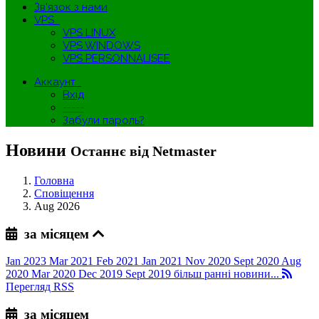
Зв'язок з нами
VPS
VPS LINUX
VPS WINDOWS
VPS PERSONNALISEE
Аккаунт
Вхід
-----
Забули пароль?
Новини
Останнє від Netmaster
Головна
Сповіщення
Aug 2026
за місяцем
Jan 2023
Mar 2021
Feb 2021
Jan 2021
Nov 2020
Sept 2020
Aug
2020
Mar 2020
Dec 2019
Sept 2019
більш ранні новини...
Перегляд RSS
за місяцем