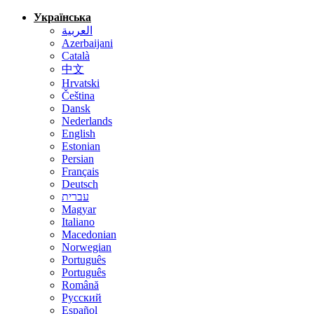
Українська
العربية
Azerbaijani
Català
中文
Hrvatski
Čeština
Dansk
Nederlands
English
Estonian
Persian
Français
Deutsch
עברית
Magyar
Italiano
Macedonian
Norwegian
Português
Português
Română
Русский
Español